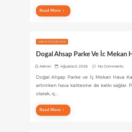
o
Read More
n
UNCATEGORIZED
Dogal Ahsap Parke Ve İc Mekan H
P
Admin
Ağustos 5, 2026
No Comments
o
Doğal Ahşap Parke ve İç Mekan Hava Kali
s
artırırken hava kalitesine de katkı sağla
t
e
olarak, iç…
d
o
Read More
n