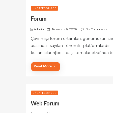
UNCATEGORIZED
Forum
P
Admin
Temmuz 6, 2026
No Comments
o
Çevrimiçi forum ortamları, günümüzün sanal
s
arasında sayılan önemli platformlardır
t
e
kullanıcıların|belli başlı temalar etrafında 
d
o
Read More
n
UNCATEGORIZED
Web Forum