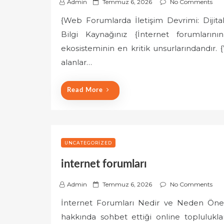
P
Admin
Temmuz 6, 2026
No Comments
o
{Web Forumlarda İletişim Devrimi: Dijit
s
Bilgi Kaynağınız {İnternet forumlarının
t
e
ekosisteminin en kritik unsurlarındandır. 
d
alanlar…
o
n
Read More
UNCATEGORIZED
internet forumları
P
Admin
Temmuz 6, 2026
No Comments
o
İnternet Forumları Nedir ve Neden Önemli
s
hakkında sohbet ettiği online topluluklar
t