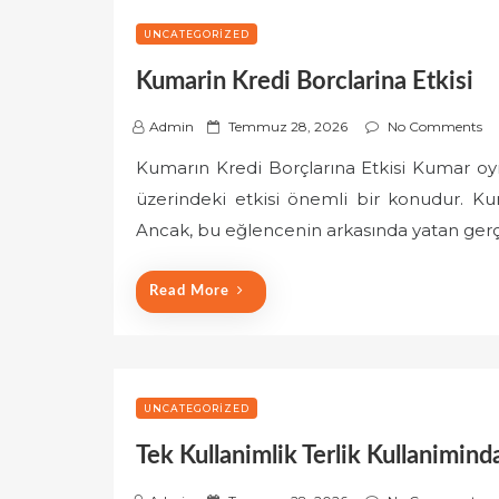
UNCATEGORIZED
Kumarin Kredi Borclarina Etkisi
P
Admin
Temmuz 28, 2026
No Comments
o
Kumarın Kredi Borçlarına Etkisi Kumar oyna
s
üzerindeki etkisi önemli bir konudur. Kumar
t
e
Ancak, bu eğlencenin arkasında yatan ger
d
o
Read More
n
UNCATEGORIZED
Tek Kullanimlik Terlik Kullanimind