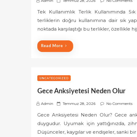
P
Admin
Temmuz 28, 2026
No Comments
o
Tek Kullanımlık Terlik Kullanımında Sı
s
terliklerin doğru kullanımına dair sık ya
t
e
noktada karşılaştığı bu terlikler, özellikle 
d
o
Read More
n
UNCATEGORIZED
Gece Anksiyetesi Neden Olur
P
Admin
Temmuz 28, 2026
No Comments
o
Gece Anksiyetesi Neden Olur? Gece anksi
s
duygudur. Uyumak için yattığınızda, zihni
t
e
Düşünceler, kaygılar ve endişeler, sanki bir 
d