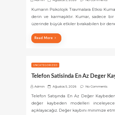
o
Kumarın Psikolojik Travmalara Etkisi Kumar
s
derin ve karmaşıktır. Kumar, sadece bir
t
e
üzerinde büyük etkiler bırakabilen bir de
d
o
Read More
n
UNCATEGORIZED
Telefon Satisinda En Az Deger K
P
Admin
Ağustos 5, 2026
No Comments
o
Telefon Satışında En Az Değer Kaybeden
s
değer kaybeden modelleri inceleyece
t
e
açıklayacağız. Değer kaybını minimize etm
d