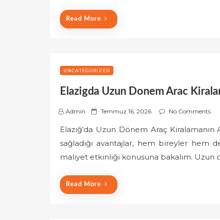
o
Read More
n
UNCATEGORIZED
Elazigda Uzun Donem Arac Kiralam
P
Admin
Temmuz 16, 2026
No Comments
o
Elazığ’da Uzun Dönem Araç Kiralamanın A
s
sağladığı avantajlar, hem bireyler hem de 
t
e
maliyet etkinliği konusuna bakalım. Uzun
d
o
Read More
n