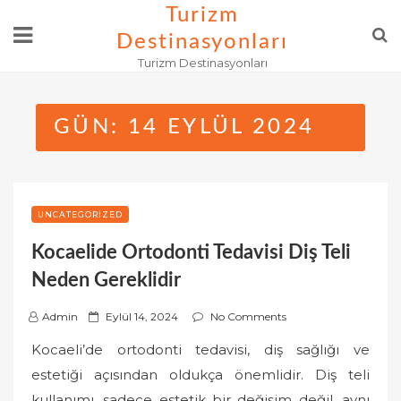
Skip
Turizm
to
Destinasyonları
content
Turizm Destinasyonları
GÜN:
14 EYLÜL 2024
UNCATEGORIZED
Kocaelide Ortodonti Tedavisi Diş Teli
Neden Gereklidir
P
Admin
Eylül 14, 2024
No Comments
o
Kocaeli’de ortodonti tedavisi, diş sağlığı ve
s
estetiği açısından oldukça önemlidir. Diş teli
t
kullanımı, sadece estetik bir değişim değil, aynı