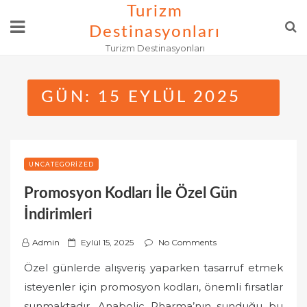
Skip
Turizm
to
Destinasyonları
content
Turizm Destinasyonları
GÜN:
15 EYLÜL 2025
UNCATEGORIZED
Promosyon Kodları İle Özel Gün
İndirimleri
P
Admin
Eylül 15, 2025
No Comments
o
Özel günlerde alışveriş yaparken tasarruf etmek
s
isteyenler için promosyon kodları, önemli fırsatlar
t
sunmaktadır. Anabolic Pharma’nın sunduğu bu