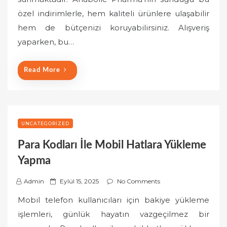
e
özel indirimlerle, hem kaliteli ürünlere ulaşabilir
d
o
hem de bütçenizi koruyabilirsiniz. Alışveriş
n
yaparken, bu…
Read More
UNCATEGORIZED
Para Kodları İle Mobil Hatlara Yükleme
Yapma
P
Admin
Eylül 15, 2025
No Comments
o
Mobil telefon kullanıcıları için bakiye yükleme
s
işlemleri, günlük hayatın vazgeçilmez bir
t