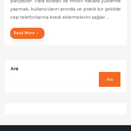
parçasıdır. Para kodları ile mobil hatlara yükleme
e
yapmak, kullanıcıların anında ve pratik bir şekilde
d
o
cep telefonlarına kredi eklemelerini sağlar.…
n
Read More
Ara
Ara