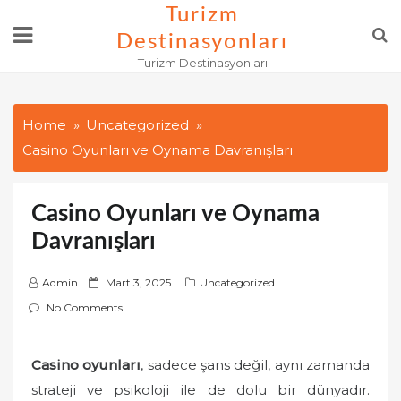
Skip
Turizm
to
Destinasyonları
content
Turizm Destinasyonları
Home
Uncategorized
Casino Oyunları ve Oynama Davranışları
Casino Oyunları ve Oynama
Davranışları
P
Admin
Mart 3, 2025
Uncategorized
o
No Comments
s
t
Casino oyunları
, sadece şans değil, aynı zamanda
e
strateji ve psikoloji ile de dolu bir dünyadır.
d