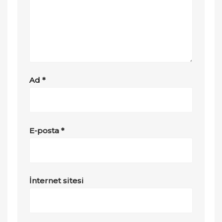
Ad
*
E-posta
*
İnternet sitesi