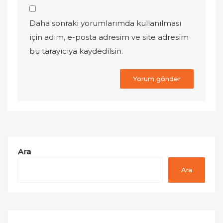
Daha sonraki yorumlarımda kullanılması
için adım, e-posta adresim ve site adresim
bu tarayıcıya kaydedilsin.
Ara
Ara