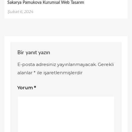
Sakarya Pamukova Kurumsal Web Tasarım
Şubat 6, 2024
Bir yanıt yazın
E-posta adresiniz yayınlanmayacak.
Gerekli
alanlar
*
ile işaretlenmişlerdir
Yorum
*