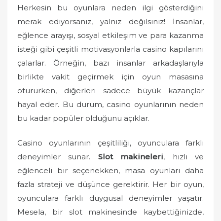
o
Herkesin bu oyunlara neden ilgi gösterdiğini
n
merak ediyorsanız, yalnız değilsiniz! İnsanlar,
eğlence arayışı, sosyal etkileşim ve para kazanma
isteği gibi çeşitli motivasyonlarla casino kapılarını
çalarlar. Örneğin, bazı insanlar arkadaşlarıyla
birlikte vakit geçirmek için oyun masasına
otururken, diğerleri sadece büyük kazançlar
hayal eder. Bu durum, casino oyunlarının neden
bu kadar popüler olduğunu açıklar.
Casino oyunlarının çeşitliliği, oyunculara farklı
deneyimler sunar.
Slot makineleri
, hızlı ve
eğlenceli bir seçenekken, masa oyunları daha
fazla strateji ve düşünce gerektirir. Her bir oyun,
oyunculara farklı duygusal deneyimler yaşatır.
Mesela, bir slot makinesinde kaybettiğinizde,