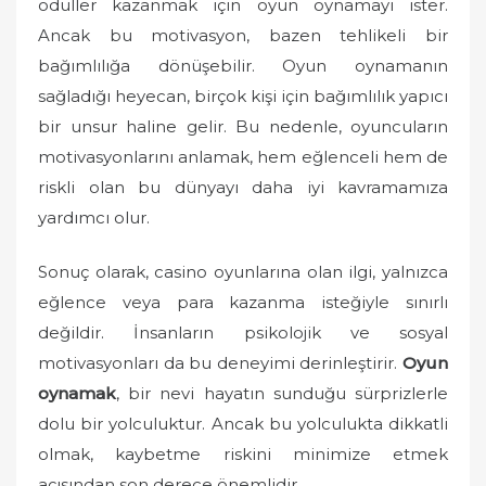
ödüller kazanmak için oyun oynamayı ister.
Ancak bu motivasyon, bazen tehlikeli bir
bağımlılığa dönüşebilir. Oyun oynamanın
sağladığı heyecan, birçok kişi için bağımlılık yapıcı
bir unsur haline gelir. Bu nedenle, oyuncuların
motivasyonlarını anlamak, hem eğlenceli hem de
riskli olan bu dünyayı daha iyi kavramamıza
yardımcı olur.
Sonuç olarak, casino oyunlarına olan ilgi, yalnızca
eğlence veya para kazanma isteğiyle sınırlı
değildir. İnsanların psikolojik ve sosyal
motivasyonları da bu deneyimi derinleştirir.
Oyun
oynamak
, bir nevi hayatın sunduğu sürprizlerle
dolu bir yolculuktur. Ancak bu yolculukta dikkatli
olmak, kaybetme riskini minimize etmek
açısından son derece önemlidir.