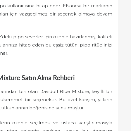
po kullanıcısına hitap eder. Efsanevi bir markanın
nları için vazgeçilmez bir seçenek olmaya devam
deki pipo severler için özenle hazırlanmış, kaliteli
larınıza hitap eden bu eşsiz tütün, pipo ritüelinizi
nar.
Mixture Satın Alma Rehberi
larından biri olan Davidoff Blue Mixture, keyifli bir
kemmel bir seçenektir. Bu özel karışım, yılların
 tutkunlarının beğenisine sunulmuştur.
lerin özenle seçilmesi ve ustaca karıştırılmasıyla
her pipo çekenin zevkine uygun bir deneyim