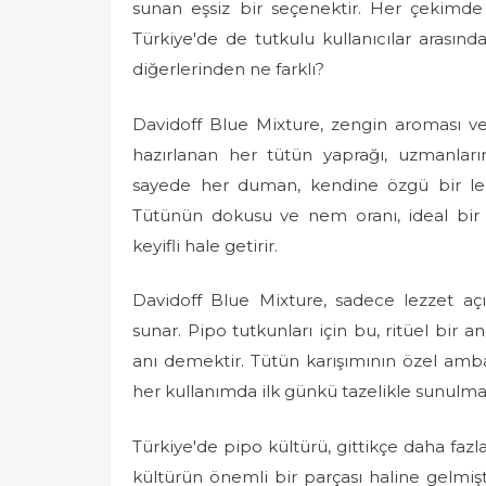
sunan eşsiz bir seçenektir. Her çekimde
Türkiye'de de tutkulu kullanıcılar arasınd
diğerlerinden ne farklı?
Davidoff Blue Mixture, zengin aroması ve de
hazırlanan her tütün yaprağı, uzmanların t
sayede her duman, kendine özgü bir lez
Tütünün dokusu ve nem oranı, ideal bir
keyifli hale getirir.
Davidoff Blue Mixture, sadece lezzet aç
sunar. Pipo tutkunları için bu, ritüel bir 
anı demektir. Tütün karışımının özel amba
her kullanımda ilk günkü tazelikle sunulmas
Türkiye'de pipo kültürü, gittikçe daha fa
kültürün önemli bir parçası haline gelmişti