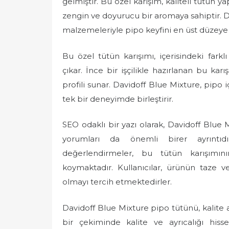
gelmiştir. Bu özel karışım, kaliteli tütün 
e
zengin ve doyurucu bir aromaya sahiptir. Da
d
malzemeleriyle pipo keyfini en üst düzeye
o
n
Bu özel tütün karışımı, içerisindeki fark
çıkar. İnce bir işçilikle hazırlanan bu kar
profili sunar. Davidoff Blue Mixture, pipo içic
tek bir deneyimde birleştirir.
SEO odaklı bir yazı olarak, Davidoff Blue 
yorumları da önemli birer ayrıntıdır
değerlendirmeler, bu tütün karışımın
koymaktadır. Kullanıcılar, ürünün taze 
olmayı tercih etmektedirler.
Davidoff Blue Mixture pipo tütünü, kalite a
bir çekiminde kalite ve ayrıcalığı hisse