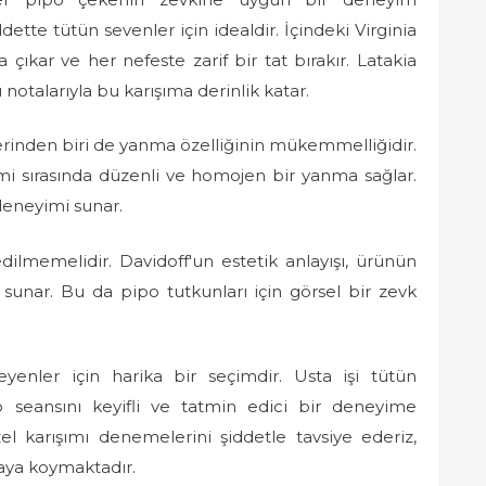
ddette tütün sevenler için idealdir. İçindeki Virginia
a çıkar ve her nefeste zarif bir tat bırakır. Latakia
 notalarıyla bu karışıma derinlik katar.
lerinden biri de yanma özelliğinin mükemmelliğidir.
imi sırasında düzenli ve homojen bir yanma sağlar.
 deneyimi sunar.
dilmemelidir. Davidoff'un estetik anlayışı, ürünün
j sunar. Bu da pipo tutkunları için görsel bir zevk
eyenler için harika bir seçimdir. Usta işi tütün
po seansını keyifli ve tatmin edici bir deneyime
l karışımı denemelerini şiddetle tavsiye ederiz,
taya koymaktadır.