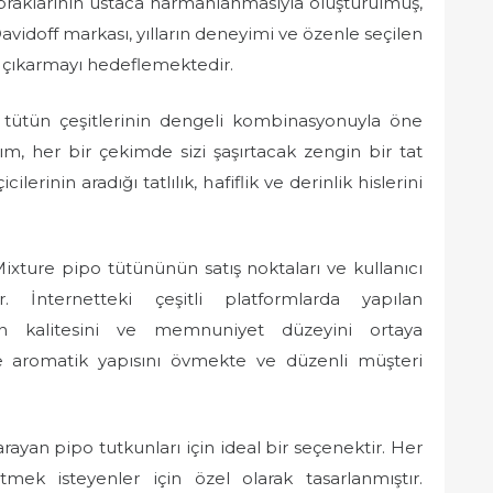
yapraklarının ustaca harmanlanmasıyla oluşturulmuş,
vidoff markası, yılların deneyimi ve özenle seçilen
 çıkarmayı hedeflemektedir.
lı tütün çeşitlerinin dengeli kombinasyonuyla öne
ışım, her bir çekimde sizi şaşırtacak zengin bir tat
ilerinin aradığı tatlılık, hafiflik ve derinlik hislerini
Mixture pipo tütününün satış noktaları ve kullanıcı
. İnternetteki çeşitli platformlarda yapılan
ın kalitesini ve memnuniyet düzeyini ortaya
ve aromatik yapısını övmekte ve düzenli müşteri
rayan pipo tutkunları için ideal bir seçenektir. Her
tmek isteyenler için özel olarak tasarlanmıştır.