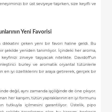
neyiminizi bir üst seviyeye taşırken, size keyifli ve
nlarının Yeni Favorisi
 dikkatini çeken yeni bir favori haline geldi. Bu
bir şekilde yeniden tanımlıyor. İçindeki her aroma,
eyfinizi zirveye taşıyacak nitelikte. Davidoff'un
ginleştirici burley ve aromatik oryantal tütünlerle
in en iyi özelliklerini bir araya getirerek, gerçek bir
nde değil, aynı zamanda işçiliğinde de öne çıkıyor.
anan her karışım, tütün yapraklarının en iyi formunu
tutkuyla içilmesini garantiliyor. Üstelik, pipo
acak şekilde tasarlanmış olan bu karışım, herkesin