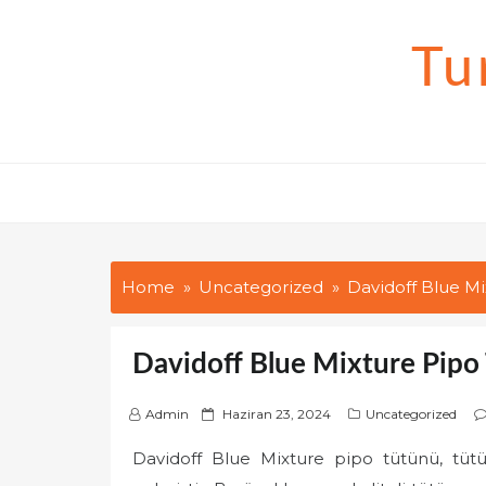
Skip
to
Tu
content
Home
Uncategorized
Davidoff Blue Mi
Davidoff Blue Mixture Pipo 
P
Admin
Haziran 23, 2024
Uncategorized
o
Davidoff Blue Mixture pipo tütünü, tütün 
s
t