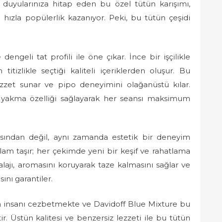
 duyularınıza hitap eden bu özel tütün karışımı,
a hızla popülerlik kazanıyor. Peki, bu tütün çeşidi
ngeli tat profili ile öne çıkar. İnce bir işçilikle
itizlikle seçtiği kaliteli içeriklerden oluşur. Bu
zet sunar ve pipo deneyimini olağanüstü kılar.
 yakma özelliği sağlayarak her seansı maksimum
ısından değil, aynı zamanda estetik bir deneyim
anlam taşır; her çekimde yeni bir keşif ve rahatlama
lajı, aromasını koruyarak taze kalmasını sağlar ve
ını garantiler.
zla insanı cezbetmekte ve Davidoff Blue Mixture bu
r. Üstün kalitesi ve benzersiz lezzeti ile bu tütün