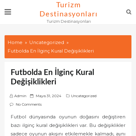
Skip
Turizm
to
Destinasyonları
content
Turizm Destinasyonları
Home
Uncategorized
Futbolda En İlginç Kural Değişiklikleri
Futbolda En İlginç Kural
Değişiklikleri
P
Admin
Mayıs 31, 2024
Uncategorized
o
No Comments
s
Futbol dünyasında oyunun doğasını değiştiren
t
bazı ilginç kural değişiklikleri var. Bu değişiklikler
e
d
sadece oyunun akışını etkilemekle kalmadı, aynı