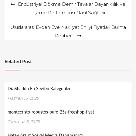
Yazı
Endüstriyel Dökme Demir Tavalar Dayanıklılık ve
Pişirme Performansı Nasıl Sağlanır
gezinmesi
Uluslararası Evden Eve Nakliyat En İyi Fiyatları Bulma
Rehberi
Related Post
DiziSharkta En Sevilen Kategoriler
Haziran 18, 2025
montecristo-robustos-puro-25s-freeshop-fiyat
Temmuz 6, 2025
Hatay Arsuz Sosyal Medya Danışmanlığı