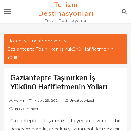
Skip
Turizm
to
Destinasyonları
content
Turizm Destinasyonları
Home
Uncategorized
Gaziantepte Taşınırken İş Yükünü Hafifletmenin
Yolları
Gaziantepte Taşınırken İş
Yükünü Hafifletmenin Yolları
P
Admin
Mayıs 29, 2024
Uncategorized
o
No Comments
s
Gaziantepte taşınmak heyecan verici bir
t
deneyim olabilir, ancak iş yükünü hafifletmek için
e