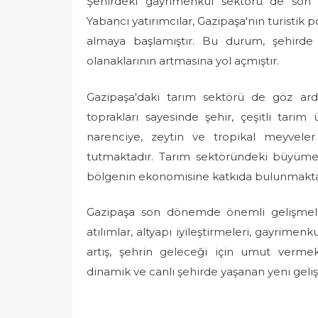
Şehirdeki gayrimenkul sektörü de son
Yabancı yatırımcılar, Gazipaşa'nın turistik 
almaya başlamıştır. Bu durum, şehirde
olanaklarının artmasına yol açmıştır.
Gazipaşa'daki tarım sektörü de göz ard
toprakları sayesinde şehir, çeşitli tarım ür
narenciye, zeytin ve tropikal meyvele
tutmaktadır. Tarım sektöründeki büyüm
bölgenin ekonomisine katkıda bulunmakta
Gazipaşa son dönemde önemli gelişmele
atılımlar, altyapı iyileştirmeleri, gayrimen
artış, şehrin geleceği için umut vermek
dinamik ve canlı şehirde yaşanan yeni geli