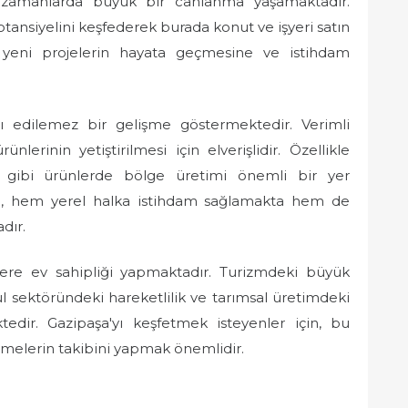
 zamanlarda büyük bir canlanma yaşamaktadır.
potansiyelini keşfederek burada konut ve işyeri satın
 yeni projelerin hayata geçmesine ve istihdam
ı edilemez bir gelişme göstermektedir. Verimli
ünlerinin yetiştirilmesi için elverişlidir. Özellikle
r gibi ürünlerde bölge üretimi önemli bir yer
e, hem yerel halka istihdam sağlamakta hem de
dır.
re ev sahipliği yapmaktadır. Turizmdeki büyük
kul sektöründeki hareketlilik ve tarımsal üretimdeki
tedir. Gazipaşa'yı keşfetmek isteyenler için, bu
şmelerin takibini yapmak önemlidir.