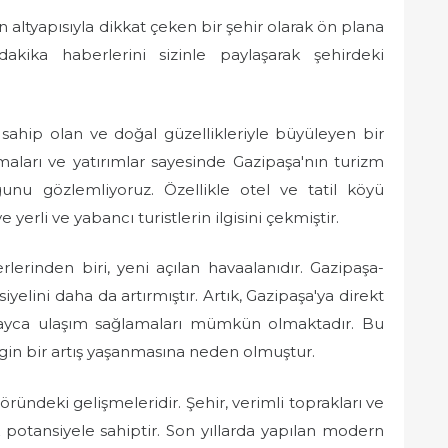
en altyapısıyla dikkat çeken bir şehir olarak ön plana
akika haberlerini sizinle paylaşarak şehirdeki
sahip olan ve doğal güzellikleriyle büyüleyen bir
şmaları ve yatırımlar sayesinde Gazipaşa'nın turizm
nu gözlemliyoruz. Özellikle otel ve tatil köyü
e yerli ve yabancı turistlerin ilgisini çekmiştir.
erinden biri, yeni açılan havaalanıdır. Gazipaşa-
yelini daha da artırmıştır. Artık, Gazipaşa'ya direkt
layca ulaşım sağlamaları mümkün olmaktadır. Bu
rgin bir artış yaşanmasına neden olmuştur.
ründeki gelişmeleridir. Şehir, verimli toprakları ve
 potansiyele sahiptir. Son yıllarda yapılan modern