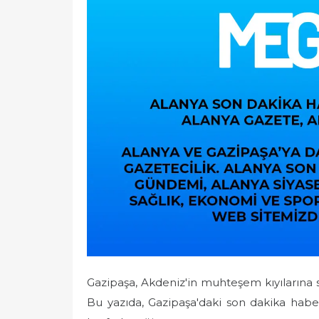
e
d
o
n
Gazipaşa, Akdeniz'in muhteşem kıyılarına sah
Bu yazıda, Gazipaşa'daki son dakika haber