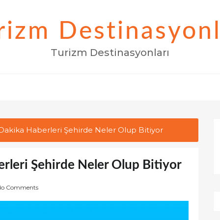
rizm Destinasyonl
Turizm Destinasyonları
akika Haberleri Şehirde Neler Olup Bitiyor
leri Şehirde Neler Olup Bitiyor
No Comments