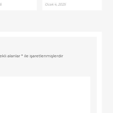
6
Ocak 4, 2025
ekli alanlar
*
ile işaretlenmişlerdir