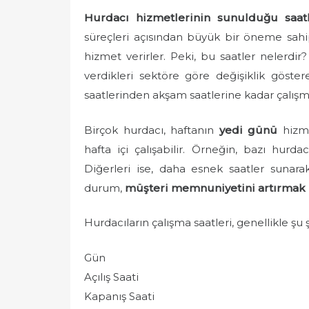
e
Hurdacı hizmetlerinin sunulduğu saat
d
süreçleri açısından büyük bir öneme sahipti
o
hizmet verirler. Peki, bu saatler nelerdir
n
verdikleri sektöre göre değişiklik göster
saatlerinden akşam saatlerine kadar çalışm
Birçok hurdacı, haftanın
yedi günü
hizme
hafta içi çalışabilir. Örneğin, bazı hurd
Diğerleri ise, daha esnek saatler sunar
durum,
müşteri memnuniyetini artırmak
Hurdacıların çalışma saatleri, genellikle şu 
Gün
Açılış Saati
Kapanış Saati