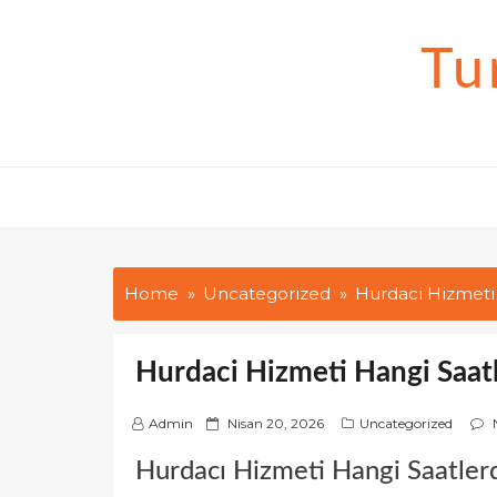
Skip
to
Tu
content
Home
Uncategorized
Hurdaci Hizmeti 
Hurdaci Hizmeti Hangi Saatl
P
Admin
Nisan 20, 2026
Uncategorized
o
Hurdacı Hizmeti Hangi Saatlerd
s
t