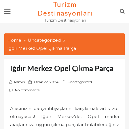
Skip
Turizm
to
Destinasyonları
content
Turizm Destinasyonları
Home
Uncategorized
Iğdır Merkez Opel Çıkma Parça
Iğdır Merkez Opel Çıkma Parça
P
Admin
Ocak 22, 2024
Uncategorized
o
No Comments
s
t
Aracınızın parça ihtiyaçlarını karşılamak artık zor
e
olmayacak! Iğdır Merkez'de, Opel marka
d
o
araçlarınıza uygun çıkma parçalar bulabileceğiniz