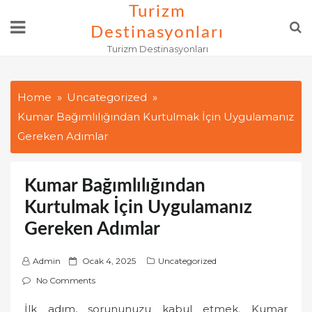
Skip
Turizm
to
Destinasyonları
content
Turizm Destinasyonları
Home
Uncategorized
Kumar Bağımlılığından Kurtulmak İçin Uygulamanız
Gereken Adımlar
Kumar Bağımlılığından
Kurtulmak İçin Uygulamanız
Gereken Adımlar
P
Admin
Ocak 4, 2025
Uncategorized
o
No Comments
s
İlk adım, sorununuzu kabul etmek. Kumar
t