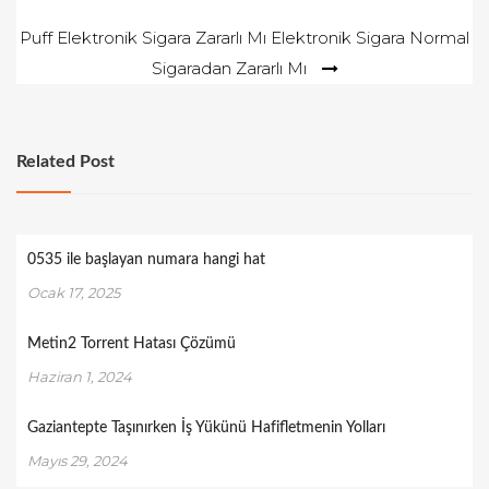
o
gezinmesi
Puff Elektronik Sigara Zararlı Mı Elektronik Sigara Normal
n
Sigaradan Zararlı Mı
Related Post
0535 ile başlayan numara hangi hat
Ocak 17, 2025
Metin2 Torrent Hatası Çözümü
Haziran 1, 2024
Gaziantepte Taşınırken İş Yükünü Hafifletmenin Yolları
Mayıs 29, 2024