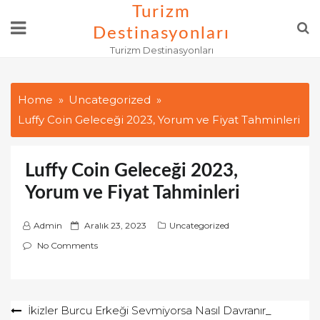
Skip
Turizm
to
Destinasyonları
content
Turizm Destinasyonları
Home
Uncategorized
Luffy Coin Geleceği 2023, Yorum ve Fiyat Tahminleri
Luffy Coin Geleceği 2023,
Yorum ve Fiyat Tahminleri
P
Admin
Aralık 23, 2023
Uncategorized
o
No Comments
s
t
e
Yazı
İkizler Burcu Erkeği Sevmiyorsa Nasıl Davranır_
d