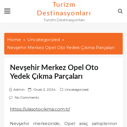
Skip
Turizm
to
Destinasyonları
content
Turizm Destinasyonları
Home
Uncategorized
Nevşehir Merkez Opel Oto Yedek Çıkma Parçaları
Nevşehir Merkez Opel Oto
Yedek Çıkma Parçaları
P
Admin
Ocak 2, 2024
Uncategorized
o
No Comments
s
https://ulasotocikma.com.tr/
t
e
Nevşehir merkezinde, Opel araç sahiplerinin
d