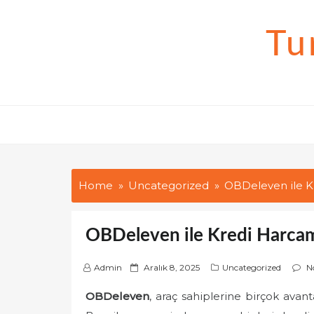
Skip
to
Tu
content
Home
Uncategorized
OBDeleven ile K
OBDeleven ile Kredi Harcam
P
Admin
Aralık 8, 2025
Uncategorized
N
o
OBDeleven
, araç sahiplerine birçok avan
s
t