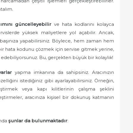
harcamadan çeşitli işlemleri gerçekleştirebilirler.
atalım.
lımını güncelleyebilir
ve hata kodlarını kolayca
ervislerde yüksek maliyetlere yol açabilir. Ancak,
başınıza yapabilirsiniz. Böylece, hem zaman hem
 bir hata kodunu çözmek için servise gitmek yerine,
edebiliyorsunuz. Bu, gerçekten büyük bir kolaylık!
yarlar
yapma imkanına da sahipsiniz. Aracınızın
özelliğini istediğiniz gibi ayarlayabilirsiniz. Örneğin,
ştirmek veya kapı kilitlerinin çalışma şeklini
eştirmeler, aracınıza kişisel bir dokunuş katmanın
ında
şunlar da bulunmaktadır
: