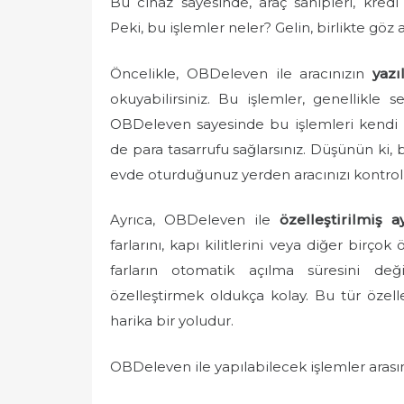
Bu cihaz sayesinde, araç sahipleri, kredi 
e
Peki, bu işlemler neler? Gelin, birlikte göz 
d
o
Öncelikle, OBDeleven ile aracınızın
yazı
n
okuyabilirsiniz. Bu işlemler, genellikle s
OBDeleven sayesinde bu işlemleri kendi 
de para tasarrufu sağlarsınız. Düşünün ki,
evde oturduğunuz yerden aracınızı kontrol 
Ayrıca, OBDeleven ile
özelleştirilmiş a
farlarını, kapı kilitlerini veya diğer birçok 
farların otomatik açılma süresini deği
özelleştirmek oldukça kolay. Bu tür özell
harika bir yoludur.
OBDeleven ile yapılabilecek işlemler aras