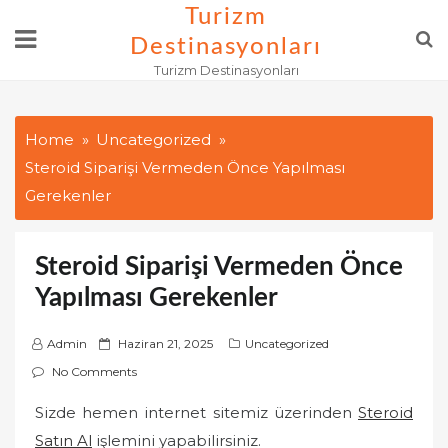
Skip
Turizm
to
Destinasyonları
content
Turizm Destinasyonları
Home
Uncategorized
Steroid Siparişi Vermeden Önce Yapılması
Gerekenler
Steroid Siparişi Vermeden Önce
Yapılması Gerekenler
P
Admin
Haziran 21, 2025
Uncategorized
o
No Comments
s
Sizde hemen internet sitemiz üzerinden
Steroid
t
Satın Al
işlemini yapabilirsiniz.
e