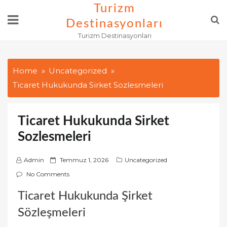
Skip
Turizm
to
Destinasyonları
content
Turizm Destinasyonları
Home
Uncategorized
Ticaret Hukukunda Sirket Sozlesmeleri
Ticaret Hukukunda Sirket
Sozlesmeleri
P
Admin
Temmuz 1, 2026
Uncategorized
o
No Comments
s
Ticaret Hukukunda Şirket
t
e
Sözleşmeleri
d