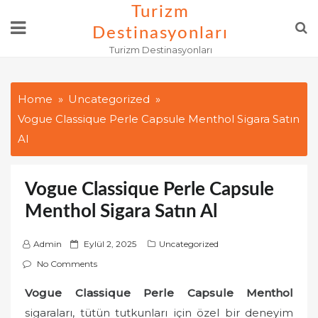
Skip
Turizm
to
Destinasyonları
content
Turizm Destinasyonları
Home
Uncategorized
Vogue Classique Perle Capsule Menthol Sigara Satın
Al
Vogue Classique Perle Capsule
Menthol Sigara Satın Al
P
Admin
Eylül 2, 2025
Uncategorized
o
No Comments
s
Vogue Classique Perle Capsule Menthol
t
sigaraları, tütün tutkunları için özel bir deneyim
e