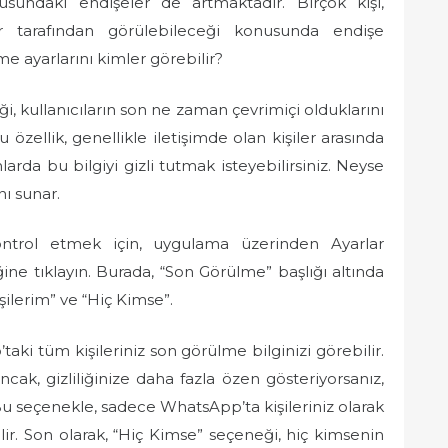
onusundaki endişeler de artmaktadır. Birçok kişi,
er tarafından görülebileceği konusunda endişe
 ayarlarını kimler görebilir?
, kullanıcıların son ne zaman çevrimiçi olduklarını
 özellik, genellikle iletişimde olan kişiler arasında
arda bu bilgiyi gizli tutmak isteyebilirsiniz. Neyse
ı sunar.
ntrol etmek için, uygulama üzerinden Ayarlar
ine tıklayın. Burada, “Son Görülme” başlığı altında
şilerim” ve “Hiç Kimse”.
ki tüm kişileriniz son görülme bilginizi görebilir.
ncak, gizliliğinize daha fazla özen gösteriyorsanız,
 Bu seçenekle, sadece WhatsApp’ta kişileriniz olarak
ilir. Son olarak, “Hiç Kimse” seçeneği, hiç kimsenin