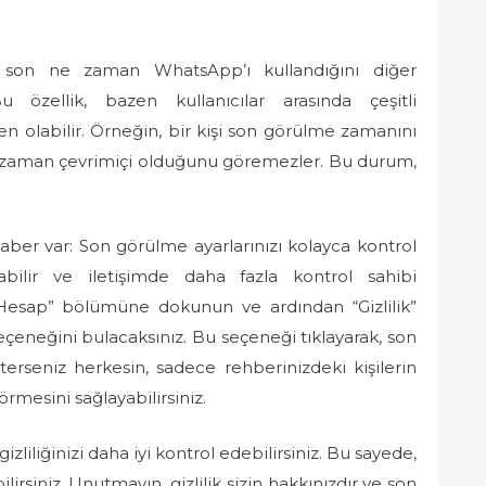
en son ne zaman WhatsApp’ı kullandığını diğer
Bu özellik, bazen kullanıcılar arasında çeşitli
n olabilir. Örneğin, bir kişi son görülme zamanını
 ne zaman çevrimiçi olduğunu göremezler. Bu durum,
haber var: Son görülme ayarlarınızı kolayca kontrol
ruyabilir ve iletişimde daha fazla kontrol sahibi
 “Hesap” bölümüne dokunun ve ardından “Gizlilik”
çeneğini bulacaksınız. Bu seçeneği tıklayarak, son
sterseniz herkesin, sadece rehberinizdeki kişilerin
mesini sağlayabilirsiniz.
liliğinizi daha iyi kontrol edebilirsiniz. Bu sayede,
rsiniz. Unutmayın, gizlilik sizin hakkınızdır ve son