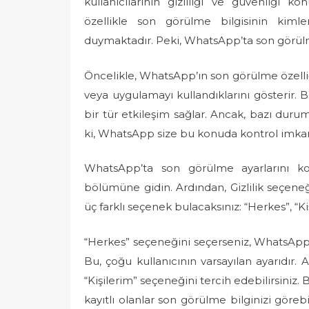
kullanıcılarının gizliliği ve güvenliği k
e
özellikle son görülme bilgisinin kiml
d
duymaktadır. Peki, WhatsApp’ta son görülme
o
n
Öncelikle, WhatsApp’ın son görülme özelliği
veya uygulamayı kullandıklarını gösterir. Bu
bir tür etkileşim sağlar. Ancak, bazı duruml
ki, WhatsApp size bu konuda kontrol imkan
WhatsApp’ta son görülme ayarlarını ko
bölümüne gidin. Ardından, Gizlilik seçeneğ
üç farklı seçenek bulacaksınız: “Herkes”, “Ki
“Herkes” seçeneğini seçerseniz, WhatsApp’ta
Bu, çoğu kullanıcının varsayılan ayarıdır. A
“Kişilerim” seçeneğini tercih edebilirsiniz.
kayıtlı olanlar son görülme bilginizi göreb