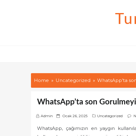
Skip
to
Tu
content
Home
Uncategorized
WhatsApp’ta son 
WhatsApp’ta son Gorulmeyi 
P
Admin
Ocak 26, 2025
Uncategorized
N
o
WhatsApp, çağımızın en yaygın kullanılan
s
t