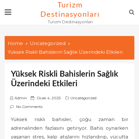
Skip
Turizm
to
Destinasyonları
content
Turizm Destinasyonları
Home
Uncategorized
Yüksek Riskli Bahislerin Sağlık Üzerindeki Etkileri
Yüksek Riskli Bahislerin Sağlık
Üzerindeki Etkileri
P
Admin
Ocak 4, 2025
Uncategorized
o
No Comments
s
Yüksek riskli bahisler, çoğu zaman bir
t
adrenalinden fazlasını getiriyor. Bahis oynarken
e
d
yaşanan stres, kalp atışlarını hızlandırıp, vücutta