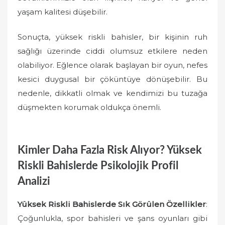
yaşam kalitesi düşebilir.
Sonuçta, yüksek riskli bahisler, bir kişinin ruh
sağlığı üzerinde ciddi olumsuz etkilere neden
olabiliyor. Eğlence olarak başlayan bir oyun, nefes
kesici duygusal bir çöküntüye dönüşebilir. Bu
nedenle, dikkatli olmak ve kendimizi bu tuzağa
düşmekten korumak oldukça önemli.
Kimler Daha Fazla Risk Alıyor? Yüksek
Riskli Bahislerde Psikolojik Profil
Analizi
Yüksek Riskli Bahislerde Sık Görülen Özellikler
:
Çoğunlukla, spor bahisleri ve şans oyunları gibi