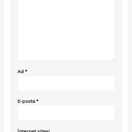
Ad
*
E-posta
*
İnternet sitesi