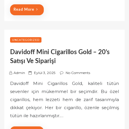
Read More
UNCATEGORIZED
Davidoff Mini Cigarillos Gold – 20’s
Satışı Ve Siparişi
P
Admin
Eylül 3, 2025
No Comments
o
Davidoff Mini Cigarillos Gold, kaliteli tütün
s
sevenler için mükemmel bir seçimdir. Bu özel
t
cigarillos, hem lezzeti hem de zarif tasarımıyla
e
dikkat çekiyor. Her bir cigarillo, özenle seçilmiş
d
o
tütün ile hazırlanmıştır.…
n