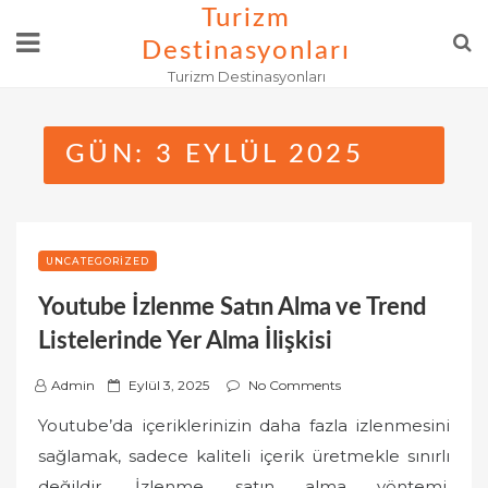
Skip
Turizm
to
Destinasyonları
content
Turizm Destinasyonları
GÜN:
3 EYLÜL 2025
UNCATEGORIZED
Youtube İzlenme Satın Alma ve Trend
Listelerinde Yer Alma İlişkisi
P
Admin
Eylül 3, 2025
No Comments
o
Youtube’da içeriklerinizin daha fazla izlenmesini
s
sağlamak, sadece kaliteli içerik üretmekle sınırlı
t
değildir. İzlenme satın alma yöntemi,