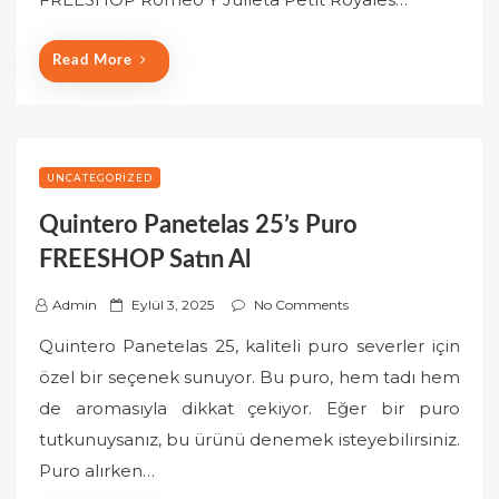
o
n
Read More
UNCATEGORIZED
Quintero Panetelas 25’s Puro
FREESHOP Satın Al
P
Admin
Eylül 3, 2025
No Comments
o
Quintero Panetelas 25, kaliteli puro severler için
s
özel bir seçenek sunuyor. Bu puro, hem tadı hem
t
de aromasıyla dikkat çekiyor. Eğer bir puro
e
tutkunuysanız, bu ürünü denemek isteyebilirsiniz.
d
o
Puro alırken…
n