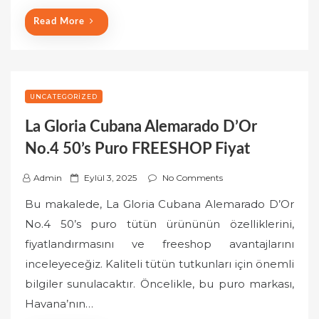
Read More
UNCATEGORIZED
La Gloria Cubana Alemarado D’Or
No.4 50’s Puro FREESHOP Fiyat
P
Admin
Eylül 3, 2025
No Comments
o
Bu makalede, La Gloria Cubana Alemarado D’Or
s
No.4 50’s puro tütün ürününün özelliklerini,
t
fiyatlandırmasını ve freeshop avantajlarını
e
inceleyeceğiz. Kaliteli tütün tutkunları için önemli
d
o
bilgiler sunulacaktır. Öncelikle, bu puro markası,
n
Havana’nın…