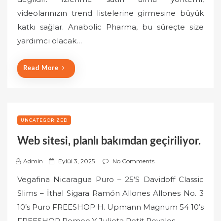
e
videolarınızın trend listelerine girmesine büyük
d
o
katkı sağlar. Anabolic Pharma, bu süreçte size
n
yardımcı olacak…
Read More
UNCATEGORIZED
Web sitesi, planlı bakımdan geçiriliyor.
P
Admin
Eylül 3, 2025
No Comments
o
Vegafina Nicaragua Puro – 25’S Davidoff Classic
s
Slims – İthal Sigara Ramón Allones Allones No. 3
t
10’s Puro FREESHOP H. Upmann Magnum 54 10’s
e
FREESHOP Romeo Y Julieta Petit Royales…
d