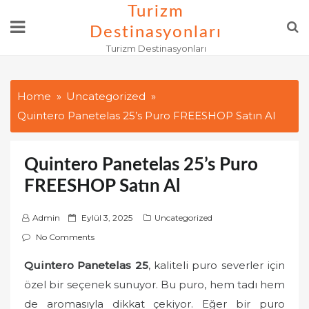
Skip
Turizm
to
Destinasyonları
content
Turizm Destinasyonları
Home
Uncategorized
Quintero Panetelas 25’s Puro FREESHOP Satın Al
Quintero Panetelas 25’s Puro
FREESHOP Satın Al
P
Admin
Eylül 3, 2025
Uncategorized
o
No Comments
s
Quintero Panetelas 25
, kaliteli puro severler için
t
özel bir seçenek sunuyor. Bu puro, hem tadı hem
e
d
de aromasıyla dikkat çekiyor. Eğer bir puro