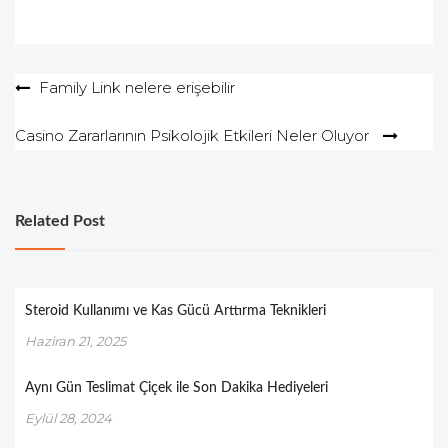
o
n
Yazı
Family Link nelere erişebilir
gezinmesi
Casino Zararlarının Psikolojik Etkileri Neler Oluyor
Related Post
Steroid Kullanımı ve Kas Gücü Arttırma Teknikleri
Haziran 21, 2025
Aynı Gün Teslimat Çiçek ile Son Dakika Hediyeleri
Eylül 28, 2024