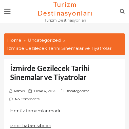
Skip
Turizm
to
Destinasyonları
content
Turizm Destinasyonları
Home
Uncategorized
İzmirde Gezilecek Tarihi Sinemalar ve Tiyatrolar
İzmirde Gezilecek Tarihi
Sinemalar ve Tiyatrolar
P
Admin
Ocak 4, 2025
Uncategorized
o
No Comments
s
Henüz tamamlanmadı
t
e
izmir haber siteleri
d